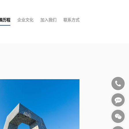
展历程
企业文化
加入我们
联系方式
010-
5126680
1532120