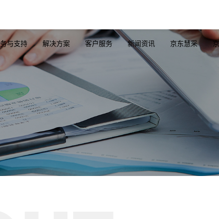
务与支持
解决方案
客户服务
新闻资讯
京东慧采
纤网卡
隔离网闸
高速线缆
光纤网卡
服务器系列
卡
百兆/千兆级
AOC线缆
OCP网卡
Server整机
千兆光
卡
万兆级
MPO/MTP线缆
千兆网卡
GPU扩展板卡
万兆光
卡
光纤跳线
万兆网卡
RAID卡
25G光
卡
25G网卡
HBA卡
40G光
卡
40G网卡
硬盘背板
100G
网卡
100G网卡