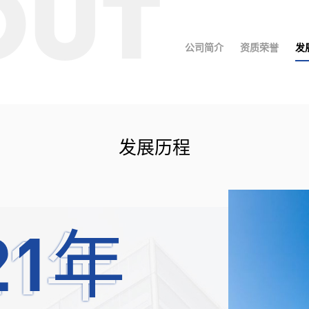
OUT
网卡
电口网卡
卡
国产沐创
输网卡
国产网迅
公司简介
资质荣誉
发
迅
Intel前插卡
卡
单向传输网卡
据加速网
前插卡
插卡
发展历程
卡
21年
21年