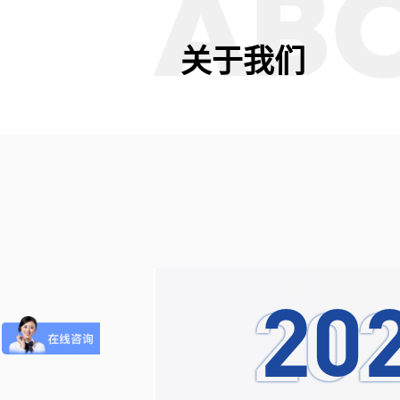
AB
台
200G
电口网
关于我们
单向传
国产网
沐创网
排线卡
通用数
卡
Intel
国产前
智能网
20
20