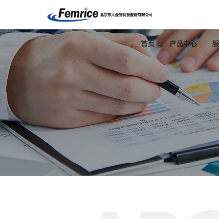
首页
产品中心
服
ARM主板
工控机
光
NXP-A53
ARM网闸
OCP网
NXP-A72
ARM网关
千兆网
FPGA隔离板
ARM超融合
万兆网
瑞芯微
X86网闸
25G网
X86网关
40G网
USB安全隔离平
100G