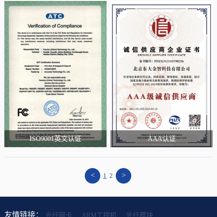
ISO9001英文认证
AAA认证
<
>
1
2
友情链接：
光纤网卡
ARM工控机
光纤模块