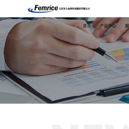
首页
产品中心
服
ARM主板
工控机
光
NXP-A53
ARM网闸
OCP网
NXP-A72
ARM网关
千兆网
FPGA隔离板
ARM超融合
万兆网
瑞芯微
X86网闸
25G网
X86网关
40G网
USB安全隔离平
100G