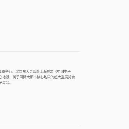
览中心隆重举行。北京东大金智赴上海参加《中国电子
心地段，属于国际大都市核心地段的超大型展览会
子展会。