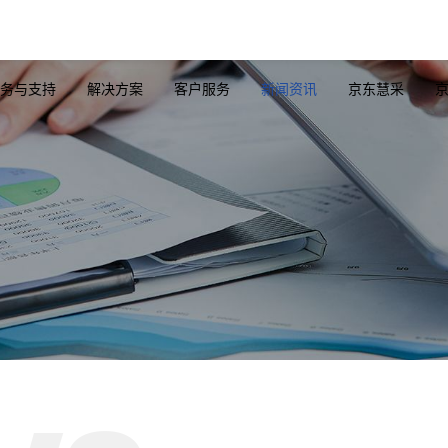
务与支持
解决方案
客户服务
新闻资讯
京东慧采
纤网卡
隔离网闸
高速线缆
光纤网卡
服务器系列
卡
百兆/千兆级
AOC线缆
OCP网卡
Server整机
千兆光
卡
万兆级
MPO/MTP线缆
千兆网卡
GPU扩展板卡
万兆光
卡
光纤跳线
万兆网卡
RAID卡
25G光
卡
25G网卡
HBA卡
40G光
卡
40G网卡
硬盘背板
100G
网卡
100G网卡