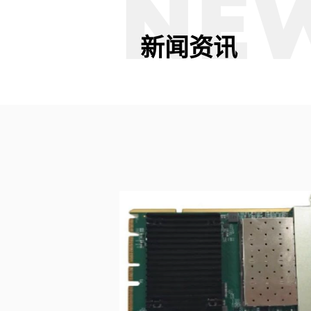
NE
台
200G
电口网
新闻资讯
单向传
国产网
沐创网
排线卡
通用数
卡
Intel
国产前
智能网