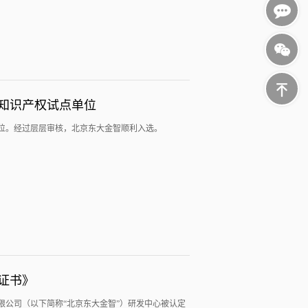
010-
5126680
1532120
市知识产权试点单位
单位。经过层层审核，北京东大金智顺利入选。
证书》
公司（以下简称“北京东大金智”）研发中心被认定