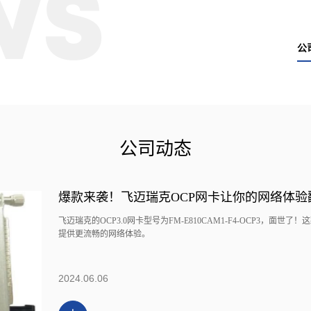
WS
网卡
电口网卡
卡
国产沐创
输网卡
国产网迅
公
迅
Intel前插卡
卡
单向传输网卡
据加速网
前插卡
插卡
公司动态
卡
爆款来袭！飞迈瑞克OCP网卡让你的网络体验
飞迈瑞克的OCP3.0网卡型号为FM-E810CAM1-F4-OCP3，
提供更流畅的网络体验。
2024.06.06