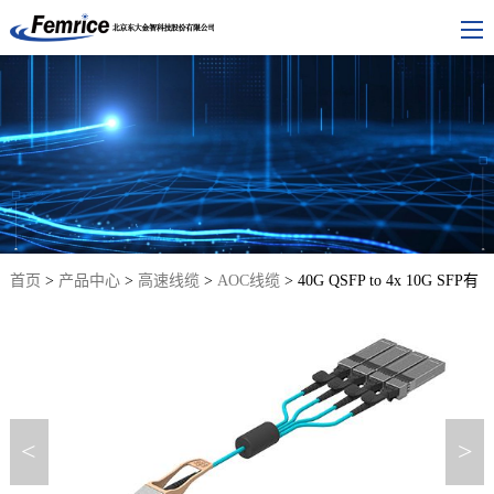
首页
>
产品中心
>
高速线缆
>
AOC线缆
> 40G QSFP to 4x 10G SFP有
源光缆
<
>