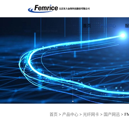
首页
产品中心
服
ARM主板
工控机
光
NXP-A53
ARM网闸
OCP网
NXP-A72
ARM网关
千兆网
FPGA隔离板
ARM超融合
万兆网
首页
>
产品中心
>
光纤网卡
>
国产网迅
> F
瑞芯微
X86网闸
25G网
X86网关
40G网
USB安全隔离平
100G