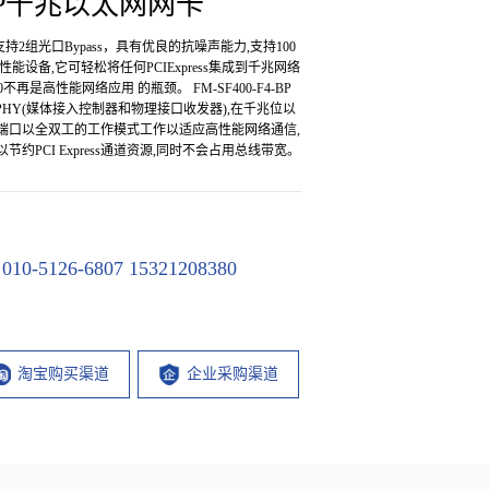
4-BP千兆以太网网卡
卡,支持2组光口Bypass，具有优良的抗噪声能力,支持100
设备,它可轻松将任何PCIExpress集成到千兆网络
不再是高性能网络应用 的瓶颈。 FM-SF400-F4-BP
PHY(媒体接入控制器和物理接口收发器),在千兆位以
端口以全双工的工作模式工作以适应高性能网络通信,
PCI Express通道资源,同时不会占用总线带宽。
-5126-6807 15321208380
淘宝购买渠道
企业采购渠道