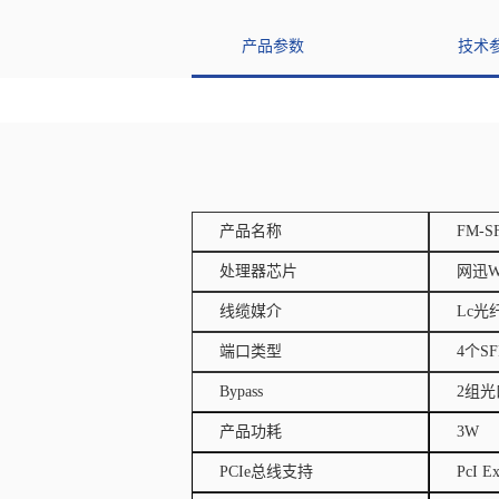
产品参数
技术
产品名称
FM-S
处理器芯片
网迅W
线缆媒介
Lc光
端口类型
4个S
Bypass
2组光口
产品功耗
3W
PCIe总线支持
PcI E