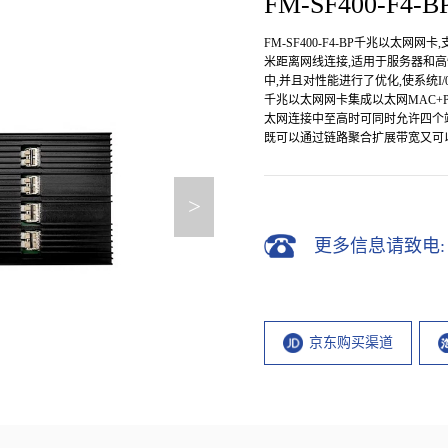
FM-SF400-F
网卡
电口网卡
卡
国产沐创
FM-SF400-F4-BP千兆以太网网
输网卡
国产网迅
米距离网线连接,适用于服务器和高性能
中,并且对性能进行了优化,使系统I/0
迅
Intel前插卡
千兆以太网网卡集成以太网MAC+
卡
单向传输网卡
太网连接中至高时可同时允许四个
既可以通过链路聚合扩展带宽又可以节约
据加速网
前插卡
插卡
>
卡
更多信息请致电: 010
京东购买渠道