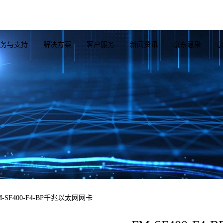
务与支持
解决方案
客户服务
新闻资讯
京东慧采
纤网卡
隔离网闸
高速线缆
光纤网卡
服务器系列
卡
百兆/千兆级
AOC线缆
OCP网卡
Server整机
千兆光
卡
万兆级
MPO/MTP线缆
千兆网卡
GPU扩展板卡
万兆光
卡
光纤跳线
万兆网卡
RAID卡
25G光
M-SF400-F4-BP千兆以太网网卡
卡
25G网卡
HBA卡
40G光
卡
40G网卡
硬盘背板
100G
网卡
100G网卡