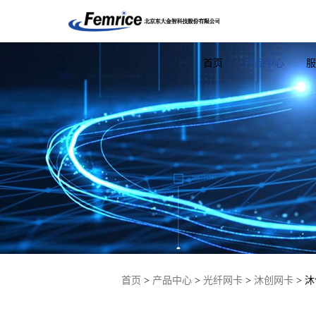
首页
产品中心
服
ARM主板
工控机
光
NXP-A53
ARM网闸
OCP网
NXP-A72
ARM网关
千兆网
FPGA隔离板
ARM超融合
万兆网
首页
>
产品中心
>
光纤网卡
>
沐创网卡
> 沐
瑞芯微
X86网闸
25G网
X86网关
40G网
USB安全隔离平
100G