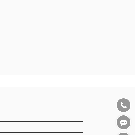
010-
5126680