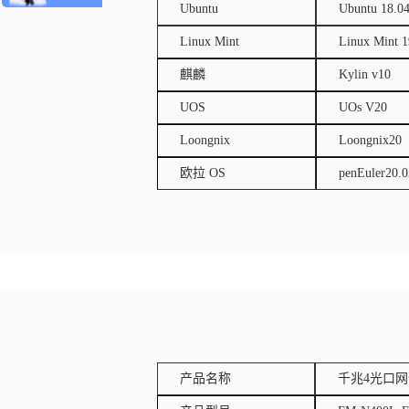
Ubuntu
Ubuntu 18.04
Linux Mint
Linux Mint 1
麒麟
Kylin v10 K
UOS
UOs V20
Loongnix
Loongnix20
欧拉 OS
penEuler20.0
产品名称
千兆4光口网