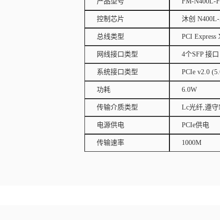
产品型号
FM-N400L-F
控制芯片
沐创 N400L-
总线类型
PCI Express 
网线接口类型
4个SFP 接口
系统接口类型
PCIe v2.0 (5
功耗
6.0W
传输介质类型
Lc光纤,遵守M
电源供电
PCIe供电
传输速率
1000M