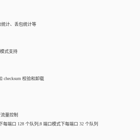
数统计、丢包统计等
端口模式支持
和 checksum 校验和卸载
进行流量控制
下每端口 128 个队列;8 端口模式下每端口 32 个队列