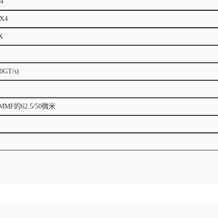
4
X4
X
.0GT/s)
MF的62.5/50微米