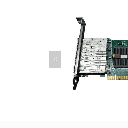
台
200G
电口网
单向传
国产网
沐创网
排线卡
通用数
卡
Intel
国产前
<
智能网