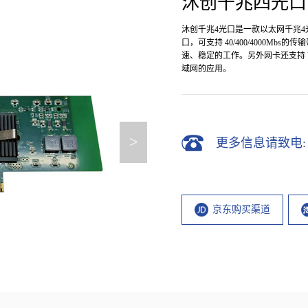
沐创千兆四光口网卡
网卡
电口网卡
卡
国产沐创
沐创千兆4光口是一款以太网千兆4光纤
输网卡
国产网迅
口，可支持 40/400/4000Mb
速、稳定的工作。另外网卡还支持 
迅
Intel前插卡
域网的应用。
卡
单向传输网卡
据加速网
前插卡
插卡
>
更多信息请致电: 010
卡
京东购买渠道