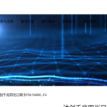
务与支持
解决方案
客户服务
新闻资讯
京东慧采
纤网卡
隔离网闸
高速线缆
光纤网卡
服务器系列
卡
百兆/千兆级
AOC线缆
OCP网卡
Server整机
千兆光
卡
万兆级
MPO/MTP线缆
千兆网卡
GPU扩展板卡
万兆光
卡
光纤跳线
万兆网卡
RAID卡
25G光
创千兆四光口网卡FM-N400L-F4
卡
25G网卡
HBA卡
40G光
卡
40G网卡
硬盘背板
100G
网卡
100G网卡