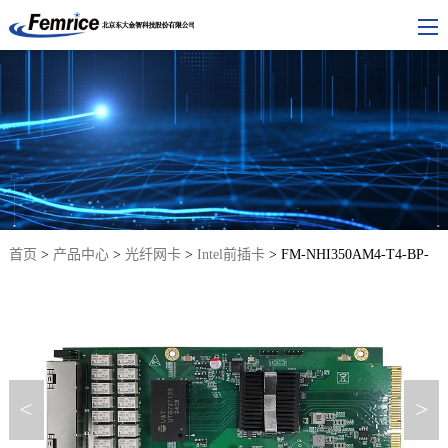
首页
>
产品中心
>
光纤网卡
>
Intel前插卡
> FM-NHI350AM4-T4-BP-
QC
<
>