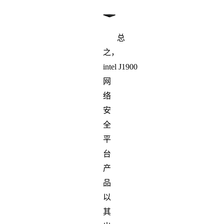
总
之，
intel J1900
网
络
安
全
平
台
产
品
以
其