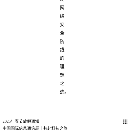
网
络
安
全
防
线
的
理
想
之
选。
2025年春节放假通知
中国国际信息通信展｜共赴科技之旅