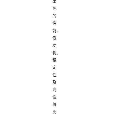
出
色
的
性
能、
低
功
耗、
稳
定
性
及
高
性
价
比