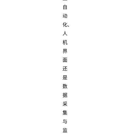
自
动
化、
人
机
界
面
还
是
数
据
采
集
与
监