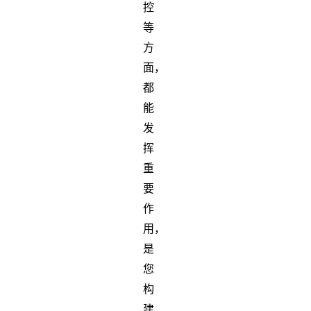
控
等
方
面，
都
能
发
挥
重
要
作
用，
是
您
构
建