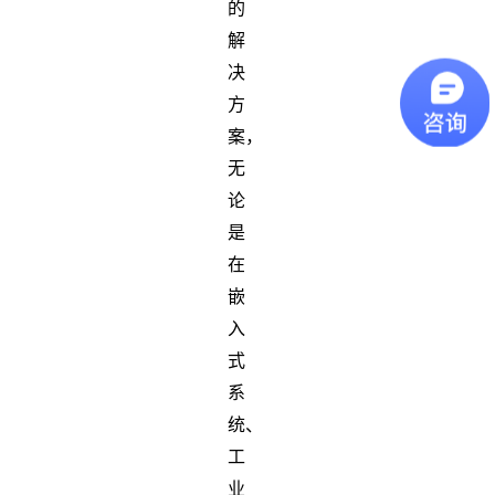
的
解
决
方
案，
无
论
是
在
嵌
入
式
系
统、
工
业