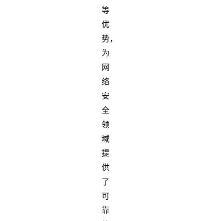
等
优
势，
为
网
络
安
全
领
域
提
供
了
可
靠