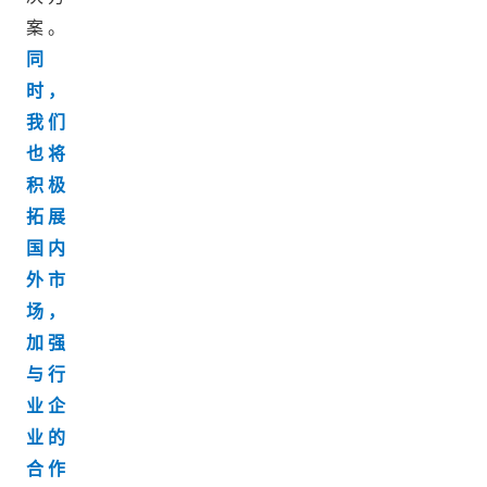
案。
同
时，
我们
也将
积极
拓展
国内
外市
场，
加强
与行
业企
业的
合作